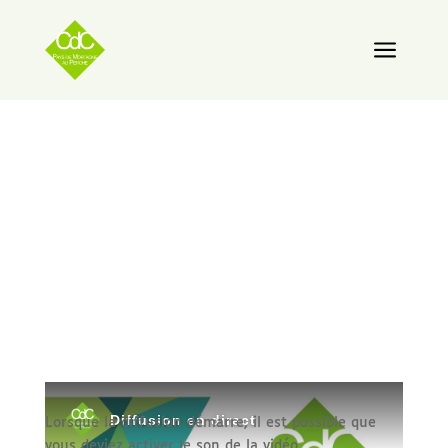
a
Lorsque la diffusion démarre, il est possible que
vous deviez activer le son de la vidéo.